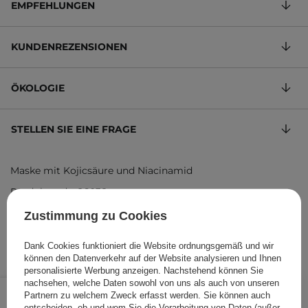
EMPFEHLUNGEN
KUNDENREZENSIONEN
ÖKOLOGIE
STELLEN SIE EINE FRAGE
Maske mit Kojicsäure und Niacinamid
Produktcode: 26038
Zustimmung zu Cookies
Dank Cookies funktioniert die Website ordnungsgemäß und wir
können den Datenverkehr auf der Website analysieren und Ihnen
personalisierte Werbung anzeigen. Nachstehend können Sie
3,30 €
nachsehen, welche Daten sowohl von uns als auch von unseren
/
Stk.
Partnern zu welchem Zweck erfasst werden. Sie können auch
entscheiden, ob und wem Sie die Verarbeitung von Daten (außer