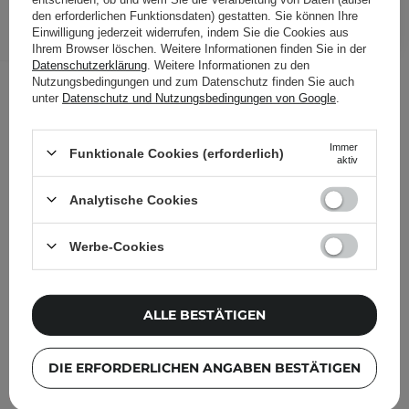
IN DEN WARENKORB
den erforderlichen Funktionsdaten) gestatten. Sie können Ihre
Einwilligung jederzeit widerrufen, indem Sie die Cookies aus
Folgende Produkte wurden von
Ihrem Browser löschen. Weitere Informationen finden Sie in der
Datenschutzerklärung
. Weitere Informationen zu den
anderen Kunden geprüft
Nutzungsbedingungen und zum Datenschutz finden Sie auch
unter
Datenschutz und Nutzungsbedingungen von Google
.
Immer
Funktionale Cookies (erforderlich)
aktiv
Analytische Cookies
Werbe-Cookies
ALLE BESTÄTIGEN
DIE ERFORDERLICHEN ANGABEN BESTÄTIGEN
KOSMETOLOGE EMPFIEHLT