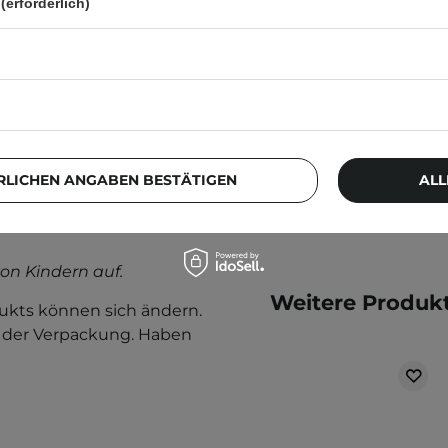
Natural Beige - BB
(erforderlich)
Creme mit
Centella Asiatica -
30ml
16,10 €
RLICHEN ANGABEN BESTÄTIGEN
ALL
rwenden Sie das Produkt
on Kindern auf.
Weitere Produkt
kts können sich ändern.
f der Verpackung. Haben