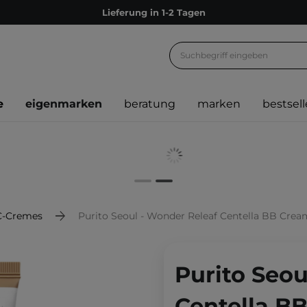
Lieferung in 1-2 Tagen
Empfehle uns weiter und sammle noch mehr Punkte
Kostenloser Versand ab 60 €
Ökologie
e
eigenmarken
beratung
marken
bestsell
Versand nach Deutschland und Österreich
Treueprogramm
Lieferung in 1-2 Tagen
Empfehle uns weiter und sammle noch mehr Punkte
Kostenloser Versand ab 60 €
C-Cremes
Purito Seoul - Wonder Releaf Centella BB Cream SPF 
Ökologie
Purito Seou
Centella B