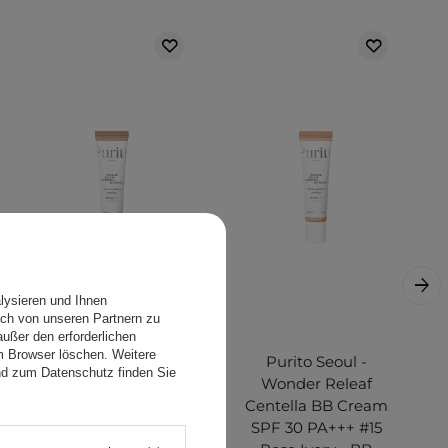
lysieren und Ihnen
ch von unseren Partnern zu
ußer den erforderlichen
em Browser löschen. Weitere
Purito Seoul -
Purito Seoul -
nd zum Datenschutz finden Sie
Wonder Releaf
Wonder Releaf
Centella BB Cream
Centella BB Cream
SPF 30 PA+++ #21
SPF 30 PA+++ #15