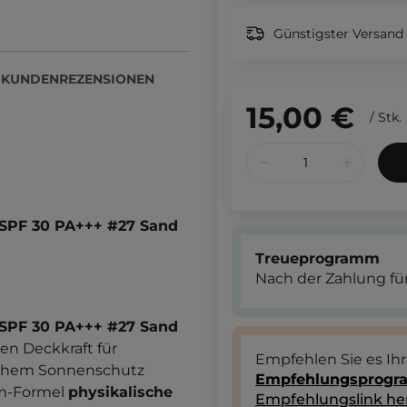
Günstigster Versand 
KUNDENREZENSIONEN
15,00 €
/
Stk.
 SPF 30 PA+++ #27 Sand
Treueprogramm
Nach der Zahlung für
 SPF 30 PA+++ #27 Sand
ren Deckkraft für
Empfehlen Sie es Ih
ichem Sonnenschutz
Empfehlungsprog
am-Formel
physikalische
Empfehlungslink he