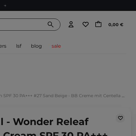
0,00 €
ers
lsf
blog
sale
30 PA+++ #27 Sand Beige - BB Creme mit Centella Asiatica - 30ml
l - Wonder Releaf
B Cream SPF 30 PA+++