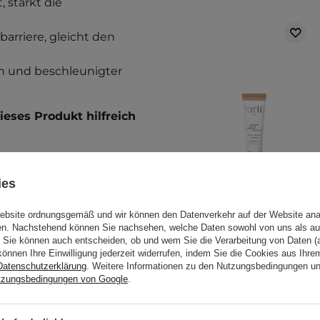
stärkt die
dbarriere, gleicht den
en und beschleunigter
eses Produkt hilfreich
ies
ür:
Website ordnungsgemäß und wir können den Datenverkehr auf der Website ana
gen. Nachstehend können Sie nachsehen, welche Daten sowohl von uns als au
Sie können auch entscheiden, ob und wem Sie die Verarbeitung von Daten (a
nem Pinsel oder den
können Ihre Einwilligung jederzeit widerrufen, indem Sie die Cookies aus Ihr
Purito Seoul -
Datenschutzerklärung
. Weitere Informationen zu den Nutzungsbedingungen u
Wonder Releaf
tzungsbedingungen von Google
.
etest durch. Weitere
Centella BB Cream
SPF 30 PA+++ #23
llergietest
.