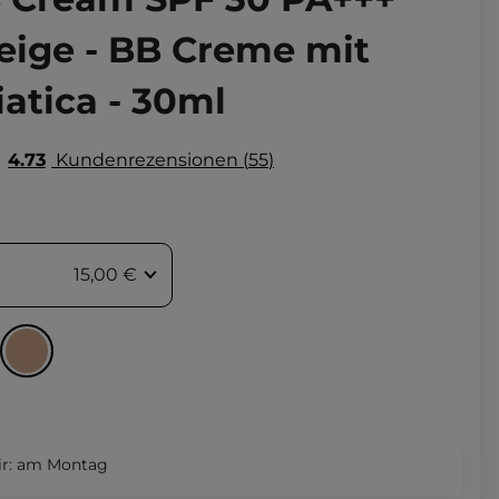
eige - BB Creme mit
iatica - 30ml
4.73
Kundenrezensionen
55
15,00 €
r:
am Montag