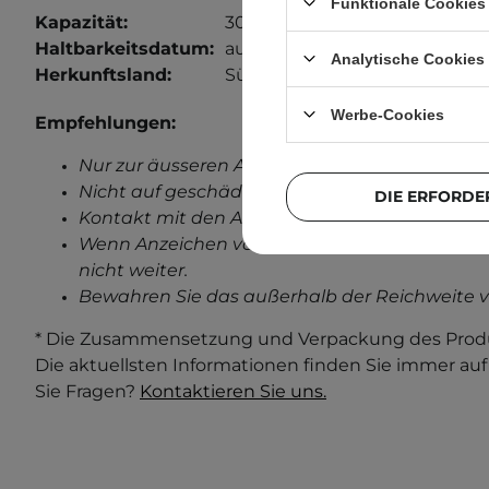
Funktionale Cookies 
Kapazität:
30 ml
Haltbarkeitsdatum:
auf der Verpackung.
Analytische Cookies
Herkunftsland:
Südkorea.
Werbe-Cookies
Empfehlungen:
Nur zur äusseren Anwendung.
Nicht auf geschädigter Haut anwenden.
DIE ERFORDE
Kontakt mit den Augen vermeiden.
Wenn Anzeichen von Reizungen auftreten, ve
nicht weiter.
Bewahren Sie das außerhalb der Reichweite v
* Die Zusammensetzung und Verpackung des Produ
Die aktuellsten Informationen finden Sie immer au
Sie Fragen?
Kontaktieren Sie uns.