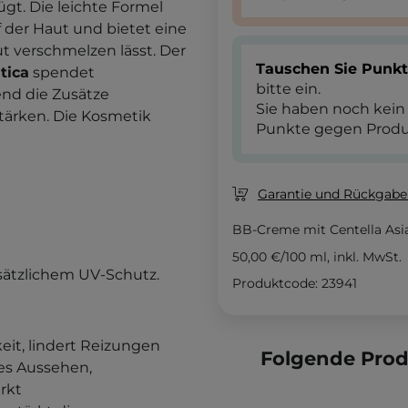
gt. Die leichte Formel
f der Haut und bietet eine
ut verschmelzen lässt. Der
Tauschen Sie Punk
tica
spendet
bitte ein.
end die Zusätze
Sie haben noch kein
stärken. Die Kosmetik
Punkte gegen Produ
Garantie und Rückgaber
BB-Creme mit Centella Asi
50,00 €
/
100 ml
, inkl. MwSt.
sätzlichem UV-Schutz.
Produktcode: 23941
eit, lindert Reizungen
Folgende Pro
des Aussehen,
rkt