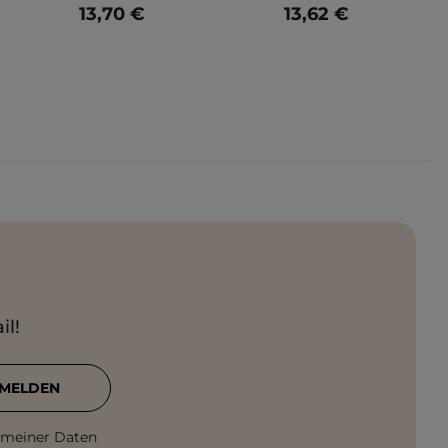
13,70 €
13,62 €
il!
MELDEN
 meiner Daten