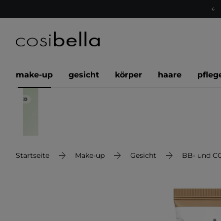
make-up
gesicht
körper
haare
pfleg
Startseite
Make-up
Gesicht
BB- und C