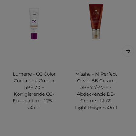
Lumene - CC Color
Missha - M Perfect
Correcting Cream
Cover BB Cream
SPF 20 –
SPF42/PA++ -
Korrigierende CC-
Abdeckende BB-
Foundation – 1,75 –
Creme - No.21
30ml
Light Beige - 50ml