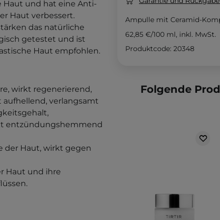
Garantie und Rückgaber
 Haut und hat eine Anti-
er Haut verbessert.
Ampulle mit Ceramid-Kom
tärken das natürliche
62,85 €
/
100 ml
, inkl. MwSt.
isch getestet und ist
Produktcode: 20348
elastische Haut empfohlen.
Folgende Pro
ere, wirkt regenerierend,
t aufhellend, verlangsamt
gkeitsgehalt
,
 wirkt entzündungshemmend
e der Haut, wirkt gegen
er Haut und ihre
lüssen.