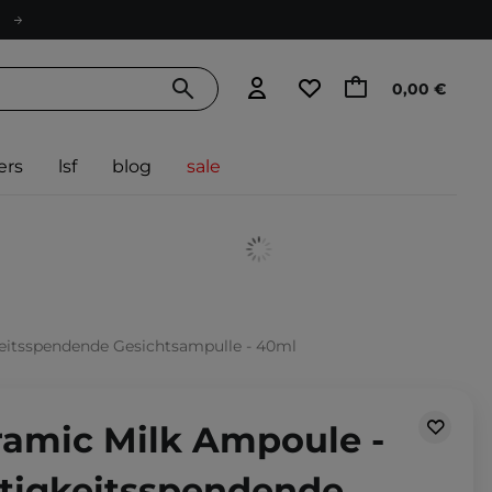
0,00 €
ers
lsf
blog
sale
keitsspendende Gesichtsampulle - 40ml
ramic Milk Ampoule -
htigkeitsspendende