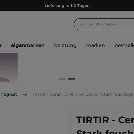
Lieferung in 1-2 Tagen
Empfehle uns weiter und sammle noch mehr Punkte
Kostenloser Versand ab 60 €
Ökologie
e
eigenmarken
beratung
marken
bestsell
Versand nach Deutschland und Österreich
Treueprogramm
Lieferung in 1-2 Tagen
Empfehle uns weiter und sammle noch mehr Punkte
Kostenloser Versand ab 60 €
htigkeit
TIRTIR - Ceramic Milk Ampoule - Stark feuchtig
Ökologie
TIRTIR - Ce
Stark feuc