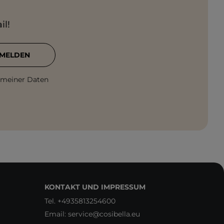
il!
MELDEN
 meiner Daten
KONTAKT UND IMPRESSUM
Tel.
+4935813254600
Email:
service@cosibella.eu