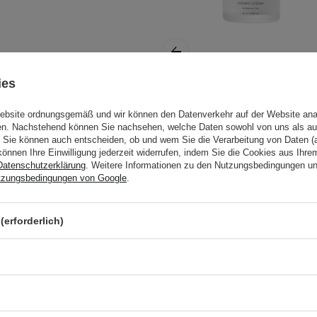
ies
eses Produkt hilfreich
TIRTIR - Ceramic
Website ordnungsgemäß und wir können den Datenverkehr auf der Website ana
Cream - Stark
gen. Nachstehend können Sie nachsehen, welche Daten sowohl von uns als au
feuchtigkeitsspende
Sie können auch entscheiden, ob und wem Sie die Verarbeitung von Daten (a
Gesichtscreme -
können Ihre Einwilligung jederzeit widerrufen, indem Sie die Cookies aus Ihr
re,
Datenschutzerklärung
. Weitere Informationen zu den Nutzungsbedingungen u
50ml
tzungsbedingungen von Google
.
nisierte Gesicht
oder abends auftragen.
(erforderlich)
19,99 €
etest durch. Weitere
llergietest
.