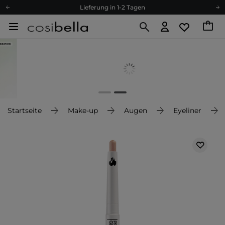
Lieferung in 1-2 Tagen
Empfehle uns weiter und sammle noch mehr Punkte
Kostenloser Versand ab 60 €
Ökologie
Versand nach Deutschland und Österreich
Treueprogramm
Lieferung in 1-2 Tagen
Empfehle uns weiter und sammle noch mehr Punkte
Startseite
Make-up
Augen
Eyeliner
Kostenloser Versand ab 60 €
Ökologie