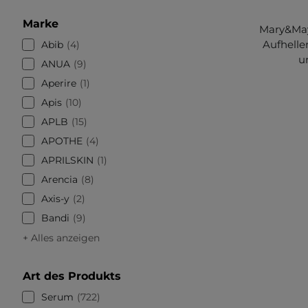
Marke
Mary&May 
Aufhelle
Abib
4
u
ANUA
9
Aperire
1
Apis
10
APLB
15
APOTHE
4
APRILSKIN
1
Arencia
8
Axis-y
2
Bandi
9
+ Alles anzeigen
Art des Produkts
Serum
722