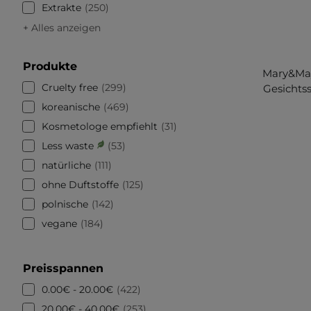
Extrakte
250
+ Alles anzeigen
Produkte
Mary&May
Cruelty free
299
Gesichtss
koreanische
469
Kosmetologe empfiehlt
31
Less waste
53
natürliche
111
ohne Duftstoffe
125
polnische
142
vegane
184
Preisspannen
0.00€ - 20.00€
422
20.00€ - 40.00€
253