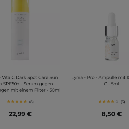
- Vita C Dark Spot Care Sun
Lynia - Pro - Ampulle mit 
m SPF50+ - Serum gegen
C - 5ml
ngen mit einem Filter - 50ml
8
3
22,99 €
8,50 €