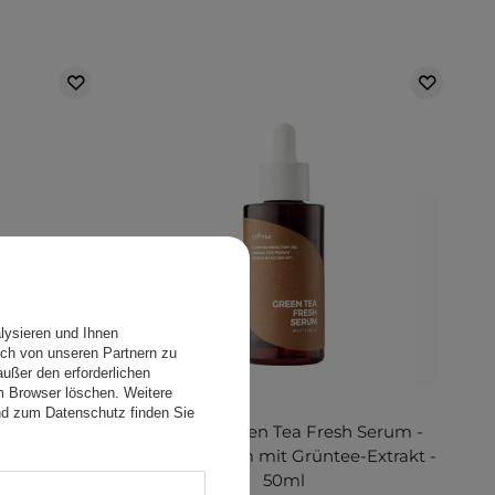
lysieren und Ihnen
ch von unseren Partnern zu
ußer den erforderlichen
em Browser löschen. Weitere
nd zum Datenschutz finden Sie
Mascara -
Isntree - Green Tea Fresh Serum -
chwungene
Gesichtsserum mit Grüntee-Extrakt -
 - 8g
50ml