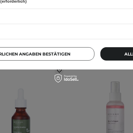
(erforderlich)
111
24
11,10 €
12,90 €
RLICHEN ANGABEN BESTÄTIGEN
ALL