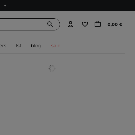
0,00 €
ers
lsf
blog
sale