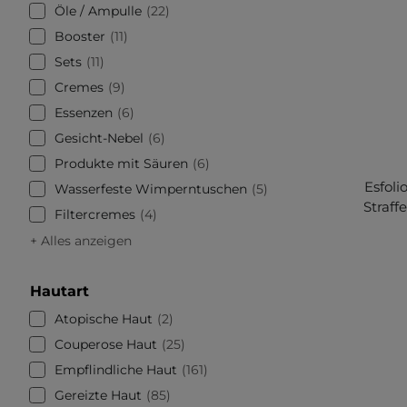
Öle / Ampulle
22
Booster
11
Sets
11
Cremes
9
Essenzen
6
Gesicht-Nebel
6
Produkte mit Säuren
6
Esfoli
Wasserfeste Wimperntuschen
5
Straff
Filtercremes
4
+ Alles anzeigen
Hautart
Atopische Haut
2
Couperose Haut
25
Empflindliche Haut
161
Gereizte Haut
85