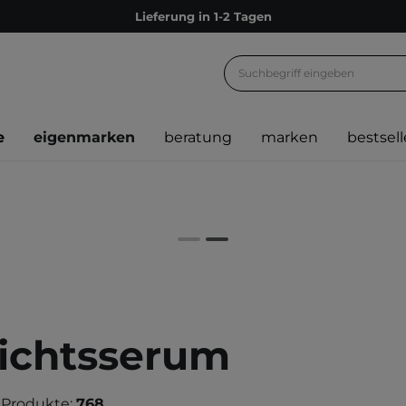
Lieferung in 1-2 Tagen
Empfehle uns weiter und sammle noch mehr Punkte
Kostenloser Versand ab 60 €
Ökologie
e
eigenmarken
beratung
marken
bestsell
Versand nach Deutschland und Österreich
Treueprogramm
Lieferung in 1-2 Tagen
Empfehle uns weiter und sammle noch mehr Punkte
Kostenloser Versand ab 60 €
Ökologie
ichtsserum
 Produkte:
768