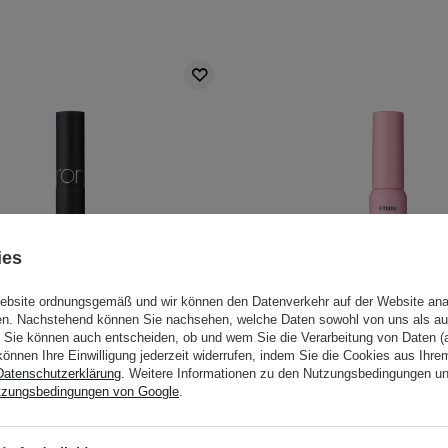
ies
Website ordnungsgemäß und wir können den Datenverkehr auf der Website ana
gen. Nachstehend können Sie nachsehen, welche Daten sowohl von uns als au
Sie können auch entscheiden, ob und wem Sie die Verarbeitung von Daten (a
können Ihre Einwilligung jederzeit widerrufen, indem Sie die Cookies aus Ihr
Datenschutzerklärung
. Weitere Informationen zu den Nutzungsbedingungen u
 - Han All Fix Mascara -
Etude House - Curl Fix 
tzungsbedingungen von Google
.
e Wimperntusche - Volume
Wimperntusche für ges
Black - 7g
Wimpern - #01 Black