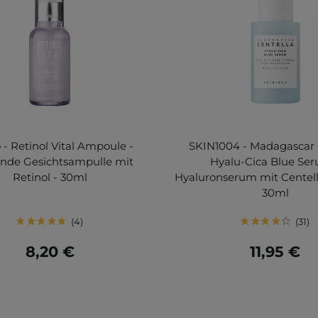
o - Retinol Vital Ampoule -
SKIN1004 - Madagascar 
ende Gesichtsampulle mit
Hyalu-Cica Blue Ser
Retinol - 30ml
Hyaluronserum mit Centella
30ml
4
31
8,20 €
11,95 €