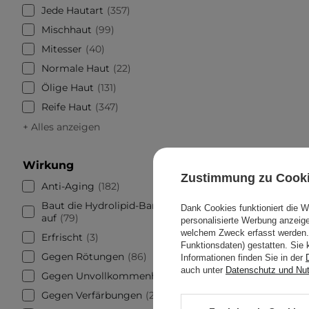
Jede Hautart
357
Mischhaut
99
Mitesser
40
Normale Haut
22
Ölige Haut
131
Reife Haut
347
+ Alles anzeigen
Wirkung
Zustimmung zu Cook
Anti-Aging
182
Baut die Hydrolipid-Barriere
Dank Cookies funktioniert die 
auf
79
personalisierte Werbung anzei
welchem Zweck erfasst werden. 
Erfrischt
3
Funktionsdaten) gestatten. Sie 
Gegen Rötungen
86
Informationen finden Sie in der
Rom&nd
auch unter
Datenschutz und Nu
Gegen Unvollkommenheiten
132
Schwarz
Gegen Verfärbungen
258