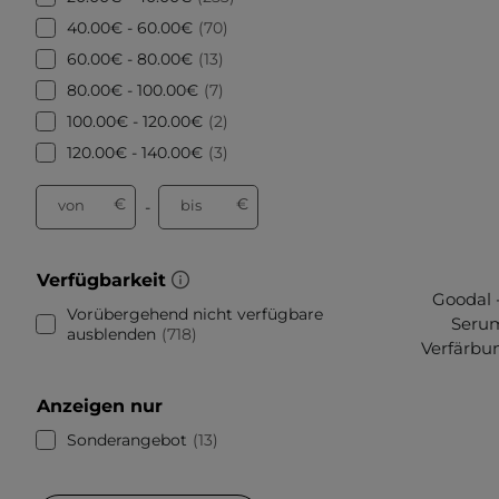
40.00€ - 60.00€
70
60.00€ - 80.00€
13
80.00€ - 100.00€
7
100.00€ - 120.00€
2
120.00€ - 140.00€
3
€
€
von
bis
-
Verfügbarkeit
Goodal 
Vorübergehend nicht verfügbare
Seru
ausblenden
718
Verfärbu
Anzeigen nur
Sonderangebot
13