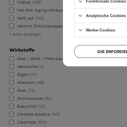
Funktionale Cookies 
Glättet
199
Hat Anti-Aging-Wirkung
250
Analytische Cookies
Hellt auf
140
Hemmt Entzündungen
85
Werbe-Cookies
+ Alles anzeigen
Wirkstoffe
DIE ERFORDE
AHA- / BHA- / PHA-Säuren
97
Aktivkohle
1
Algen
17
Allantoin
48
Aloe
33
Aminosäuren
51
Bakuchiol
25
Centella Asiatica
147
Ceramide
104