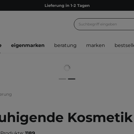
Empfehle uns weiter und sammle noch mehr Punkte
Kostenloser Versand ab 60 €
Ökologie
Versand nach Deutschland und Österreich
e
eigenmarken
beratung
marken
bestsell
Treueprogramm
Lieferung in 1-2 Tagen
Empfehle uns weiter und sammle noch mehr Punkte
Kostenloser Versand ab 60 €
Ökologie
erung
uhigende Kosmetik
 Produkte:
1189