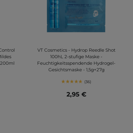
Control
VT Cosmetics - Hydrop Reedle Shot
Mildes
100hL 2-stufige Maske -
- 200ml
Feuchtigkeitsspendende Hydrogel-
Gesichtsmaske - 1,5g+27g
36
2,95 €