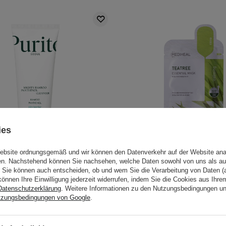
ies
Website ordnungsgemäß und wir können den Datenverkehr auf der Website ana
gen. Nachstehend können Sie nachsehen, welche Daten sowohl von uns als au
Sie können auch entscheiden, ob und wem Sie die Verarbeitung von Daten (a
o Seoul - Mighty Bamboo
Mediheal - Teatree Essent
können Ihre Einwilligung jederzeit widerrufen, indem Sie die Cookies aus Ihr
anthenol Cleanser -
Lindernde Tuchgesicht
Datenschutzerklärung
. Weitere Informationen zu den Nutzungsbedingungen u
tzungsbedingungen von Google
.
chtigkeitsspendendes
1pc/24ml
htsreinigungsgel - 150ml