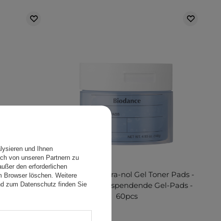
lysieren und Ihnen
ch von unseren Partnern zu
ußer den erforderlichen
ial Mask -
Biodance - Cera-nol Gel Toner Pads -
em Browser löschen. Weitere
smaske -
Feuchtigkeitsspendende Gel-Pads -
nd zum Datenschutz finden Sie
60pcs