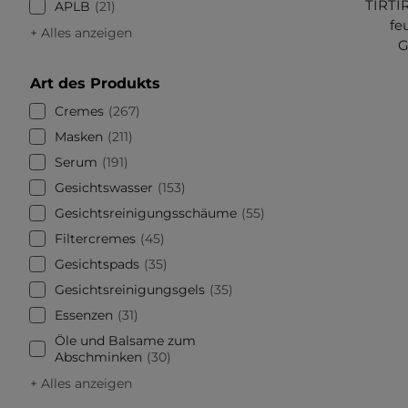
TIRTI
APLB
21
fe
+ Alles anzeigen
G
Art des Produkts
Cremes
267
Masken
211
Serum
191
Gesichtswasser
153
Gesichtsreinigungsschäume
55
Filtercremes
45
Gesichtspads
35
Gesichtsreinigungsgels
35
Essenzen
31
Öle und Balsame zum
Abschminken
30
+ Alles anzeigen