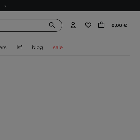
0,00 €
ers
lsf
blog
sale