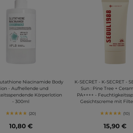
lutathione Niacinamide Body
K-SECRET - K-SECRET - S
tion - Aufhellende und
Sun : Pine Tree + Cera
keitsspendende Körperlotion
PA++++ - Feuchtigkeits
- 300ml
Gesichtscreme mit Filte
20
10
10,80 €
15,90 €