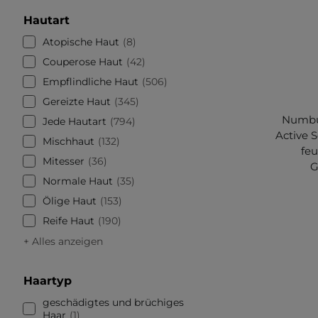
Hautart
Atopische Haut
8
Couperose Haut
42
Empflindliche Haut
506
Gereizte Haut
345
Numbuz
Jede Hautart
794
Active 
Mischhaut
132
fe
Mitesser
36
G
Normale Haut
35
Ölige Haut
153
Reife Haut
190
+ Alles anzeigen
Haartyp
geschädigtes und brüchiges
Haar
1