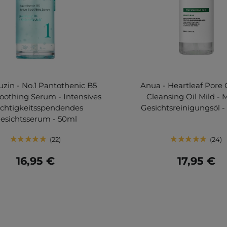
in - No.1 Pantothenic B5
Anua - Heartleaf Pore 
Soothing Serum - Intensives
Cleansing Oil Mild - 
uchtigkeitsspendendes
Gesichtsreinigungsöl 
esichtsserum - 50ml
22
24
16,95 €
17,95 €