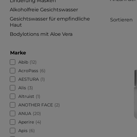
Linderung Masken
Alkoholfreie Gesichtswasser
Gesichtswasser für empfindliche
Sortieren
Haut
Bodylotions mit Aloe Vera
Marke
Abib
12
AcroPass
6
AESTURA
1
Alis
3
Altruist
1
ANOTHER FACE
2
ANUA
20
Aperire
4
Apis
6