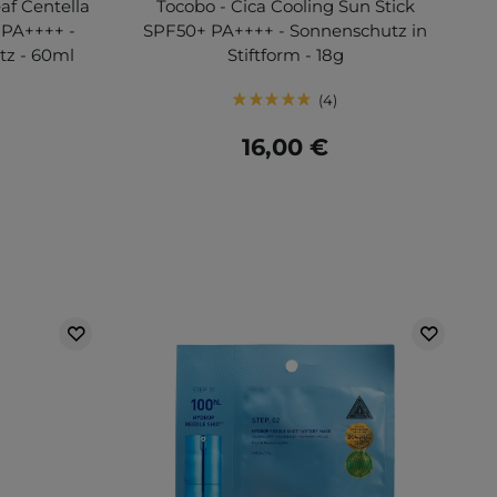
af Centella
Tocobo - Cica Cooling Sun Stick
 PA++++ -
SPF50+ PA++++ - Sonnenschutz in
tz - 60ml
Stiftform - 18g
4
16,00 €