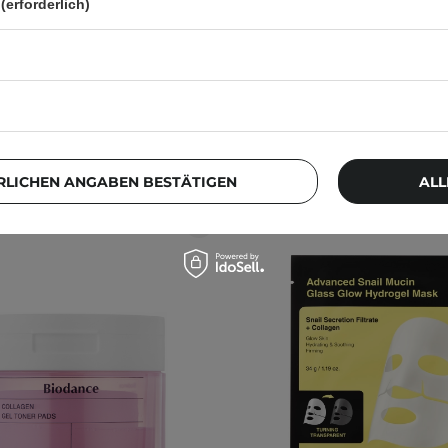
(erforderlich)
2
14
14,20 €
2,99 €
RLICHEN ANGABEN BESTÄTIGEN
ALL