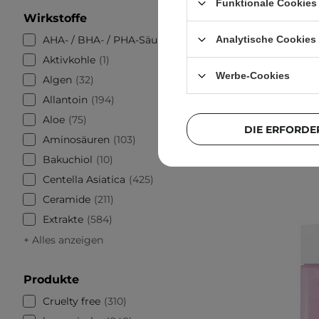
Funktionale Cookies 
Wirkstoffe
AHA- / BHA- / PHA-Säuren
126
Analytische Cookies
Aktivkohle
1
Werbe-Cookies
Algen
32
Allantoin
194
Aloe
75
DIE ERFORDE
Aminosäuren
103
Bakuchiol
10
Centella Asiatica
425
Ceramide
211
Extrakte
584
+ Alles anzeigen
Produkte
Cruelty free
310