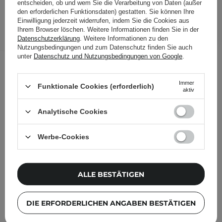
34,70 €
/
Stk.
entscheiden, ob und wem Sie die Verarbeitung von Daten (außer
den erforderlichen Funktionsdaten) gestatten. Sie können Ihre
Einwilligung jederzeit widerrufen, indem Sie die Cookies aus
IN DEN WARENKORB
Ihrem Browser löschen. Weitere Informationen finden Sie in der
Datenschutzerklärung
. Weitere Informationen zu den
Folgende Produkte wurden von
Nutzungsbedingungen und zum Datenschutz finden Sie auch
unter
Datenschutz und Nutzungsbedingungen von Google
.
anderen Kunden geprüft
Immer
Funktionale Cookies (erforderlich)
aktiv
Analytische Cookies
Werbe-Cookies
ALLE BESTÄTIGEN
DIE ERFORDERLICHEN ANGABEN BESTÄTIGEN