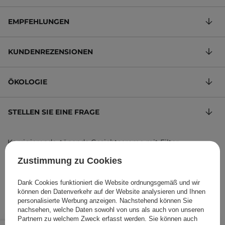
EMPFEHLUNGEN
KUNDENREZENSIONEN
ÖKOLOGIE
STELLEN SIE EINE FRAGE
Korrigierende, tönende Gesichtscreme mit Filter
69,40 €
/
100 ml
, inkl. MwSt.
Zustimmung zu Cookies
Produktcode: 22194
Dank Cookies funktioniert die Website ordnungsgemäß und wir
können den Datenverkehr auf der Website analysieren und Ihnen
personalisierte Werbung anzeigen. Nachstehend können Sie
nachsehen, welche Daten sowohl von uns als auch von unseren
Partnern zu welchem Zweck erfasst werden. Sie können auch