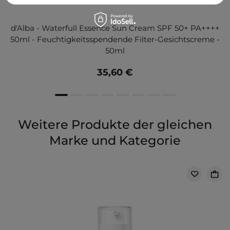
d'Alba - Waterfull Essence Sun Cream SPF 50+ PA++++
50ml - Feuchtigkeitsspendende Filter-Gesichtscreme -
50ml
35,60 €
Weitere Produkte der gleichen
Marke und Kategorie