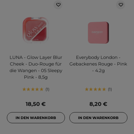
LUNA - Glow Layer Blur
Everybody London -
Cheek - Duo-Rouge für
Gebackenes Rouge - Pink
die Wangen - 05 Sleepy
- 4.2g
Pink - 8,5g
1
1
18,50 €
8,20 €
IN DEN WARENKORB
IN DEN WARENKORB