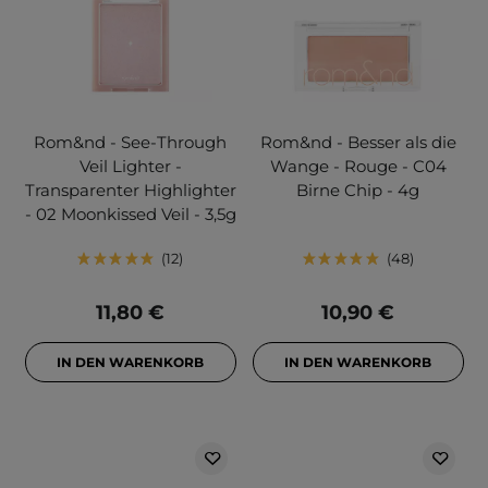
Rom&nd - See-Through
Rom&nd - Besser als die
Veil Lighter -
Wange - Rouge - C04
Transparenter Highlighter
Birne Chip - 4g
- 02 Moonkissed Veil - 3,5g
12
48
11,80 €
10,90 €
IN DEN WARENKORB
IN DEN WARENKORB