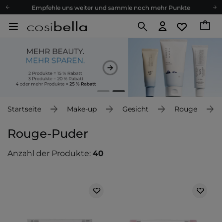
Empfehle uns weiter und sammle noch mehr Punkte
Kostenloser Versand ab 60 €
Ökologie
Versand nach Deutschland und Österreich
Treueprogramm
Lieferung in 1-2 Tagen
Empfehle uns weiter und sammle noch mehr Punkte
Kostenloser Versand ab 60 €
Startseite
Make-up
Gesicht
Rouge
Ökologie
Rouge-Puder
Anzahl der Produkte:
40