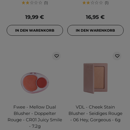
1
1
19,99 €
16,95 €
IN DEN WARENKORB
IN DEN WARENKORB
Fwee - Mellow Dual
VDL - Cheek Stain
Blusher - Doppelter
Blusher - Seidiges Rouge
Rouge - CR01 Juicy Smile
- 06 Hey, Gorgeous - 6g
- 7.2g